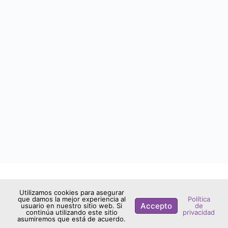
2026 - Aula Cronopios
Utilizamos cookies para asegurar
que damos la mejor experiencia al
Política
Accepto
usuario en nuestro sitio web. Si
de
continúa utilizando este sitio
privacidad
asumiremos que está de acuerdo.