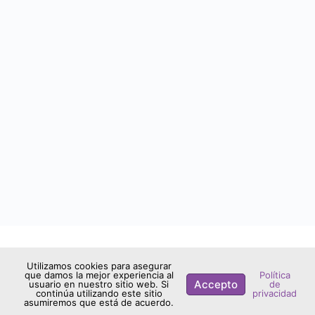
2026 - Aula Cronopios
Utilizamos cookies para asegurar
que damos la mejor experiencia al
Política
Accepto
usuario en nuestro sitio web. Si
de
continúa utilizando este sitio
privacidad
asumiremos que está de acuerdo.